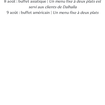
8 août : buffet asiatique |
Un menu fixe à deux plats est
servi aux clients de Dalhalla
9 août : buffet américain |
Un menu fixe à deux plats
est servi aux clients de Dalhalla
10 août : buffet nordique
11 août : buffet asiatique
12 août : buffet américain
13 août : buffet nordique
14 août : buffet asiatique |
Un buffet est servi aux
clients de Dalhalla
15 août : buffet américain |
Un buffet est servi aux
clients de Dalhalla
16 août : buffet nordique |
Un menu fixe à deux plats
est servi aux clients de Dalhalla
Réseaux sociaux
Suivez-nous sur les réseaux sociaux et découvrez ce qui
se passe à l'hôtel.