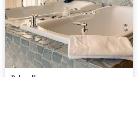
Behandlingar
Njut av rogivande behandlingar på Gyllene Hornet
Spa. Välj mellan olika ansiktsbehandlingar,
kroppsbehandlingar och massage. I våra kurbad
kan två per...
Läs mer
Sociala kanaler