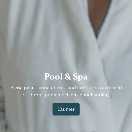
Pool & Spa
Passa på att unna er en stund i vår stora relax med
ett dopp i poolen och en spabehandling.
Läs mer