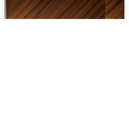
Ontspanningsruimte
Bij Gyllene Hornet in Tällberg vind je een