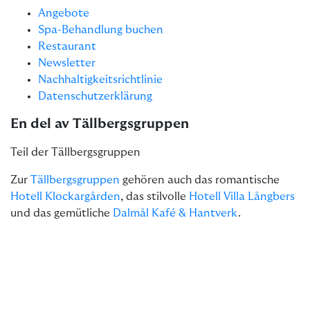
Angebote
Spa-Behandlung buchen
Restaurant
Newsletter
Nachhaltigkeitsrichtlinie
Datenschutzerklärung
En del av Tällbergsgruppen
Teil der Tällbergsgruppen
Zur
Tällbergsgruppen
gehören auch das romantische
Hotell Klockargården
, das stilvolle
Hotell Villa Långbers
und das gemütliche
Dalmål Kafé & Hantverk
.
Site produced by
Visit Group
with
Citybreak™
Information & Reservation System.
WEBX CMS